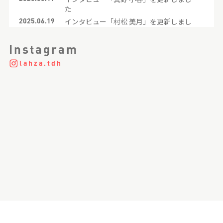
た
2025.06.19
インタビュー「村松 美月」を更新しまし
た
2025.06.19
インタビュー「川上 琴未」を更新しまし
Instagram
た
lahza.tdh
2025.06.19
インタビュー「渡邊 由唯」を更新しまし
た
2023.11.22
クロストーク「アシスタントTALK」を更
新しました
2021.05.06
インタビュー「中野 梨那」を更新しまし
た
2021.05.05
採用情報「中途採用｜Stylist」を更新し
ました