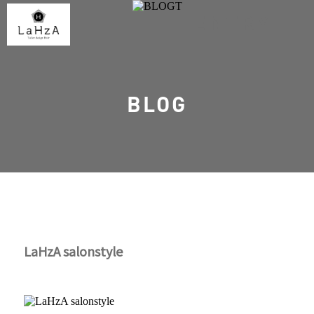
ENTRY
BLOG
LaHzA salonstyle