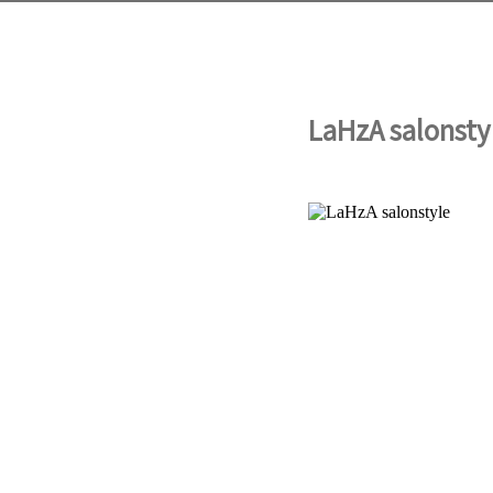
LaHzA salonsty